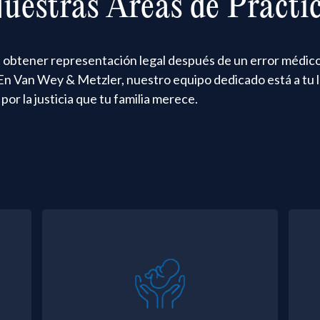
uestras Áreas de Prácti
de obtener representación legal después de un error médi
n. En Van Wey & Metzler, nuestro equipo dedicado está a tu l
or la justicia que tu familia merece.