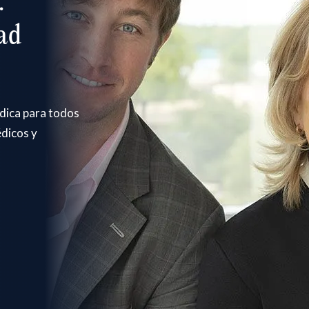
.
ad
édica para todos
édicos y