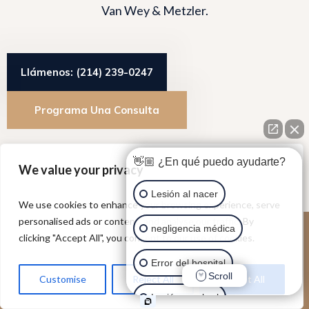
Van Wey & Metzler.
Llámenos: (214) 239-0247
Programa Una Consulta
👋🏼 ¿En qué puedo ayudarte?
We value your privacy
Lesión al nacer
We use cookies to enhance your browsing experience, serve
personalised ads or content, and analyse our traffic. By
negligencia médica
clicking "Accept All", you consent to our use of cookies.
Contacte con
Error del hospital
Scroll
Customise
Reject All
Accept All
nosotros
hoy mismo
Lesión cerebral